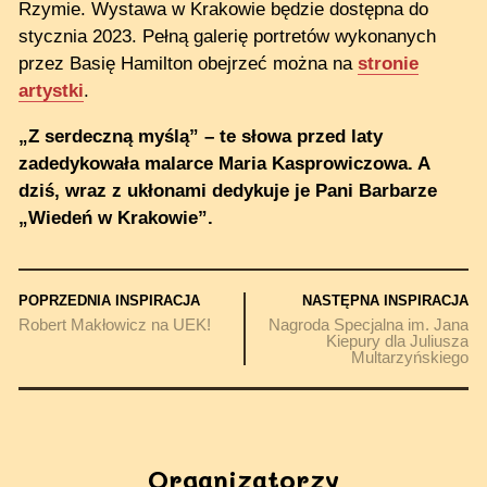
Rzymie. Wystawa w Krakowie będzie dostępna do
stycznia 2023. Pełną galerię portretów wykonanych
przez Basię Hamilton obejrzeć można na
stronie
artystki
.
„Z serdeczną myślą” – te słowa przed laty
zadedykowała malarce Maria Kasprowiczowa. A
dziś, wraz z ukłonami dedykuje je Pani Barbarze
„Wiedeń w Krakowie”.
POPRZEDNIA INSPIRACJA
NASTĘPNA INSPIRACJA
Robert Makłowicz na UEK!
Nagroda Specjalna im. Jana
Kiepury dla Juliusza
Multarzyńskiego
Organizatorzy