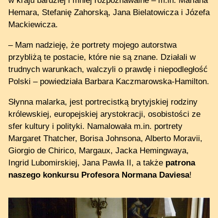
w kraju bardziej i mniej rozpoznawalne – m.in. Mariana
Hemara, Stefanię Zahorską, Jana Bielatowicza i Józefa
Mackiewicza.
– Mam nadzieję, że portrety mojego autorstwa
przybliżą te postacie, które nie są znane. Działali w
trudnych warunkach, walczyli o prawdę i niepodległość
Polski – powiedziała Barbara Kaczmarowska-Hamilton.
Słynna malarka, jest portrecistką brytyjskiej rodziny
królewskiej, europejskiej arystokracji, osobistości ze
sfer kultury i polityki. Namalowała m.in. portrety
Margaret Thatcher, Borisa Johnsona, Alberto Moravii,
Giorgio de Chirico, Margaux, Jacka Hemingwaya,
Ingrid Lubomirskiej, Jana Pawła II, a także
patrona
naszego konkursu Profesora Normana Daviesa
!