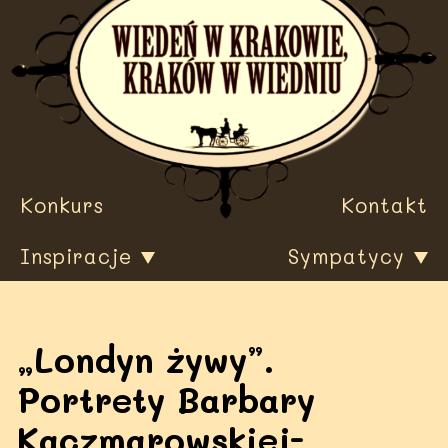
Przewiń
do
treści
Konkurs
Kontakt
Inspiracje
Sympatycy
„Londyn żywy”.
Portrety Barbary
Kaczmarowskiej-