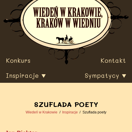
Przewiń
do
treści
Konkurs
Kontakt
Inspiracje
Sympatycy
SZUFLADA POETY
Wiedeń w Krakowie
Inspiracje
Szuflada poety