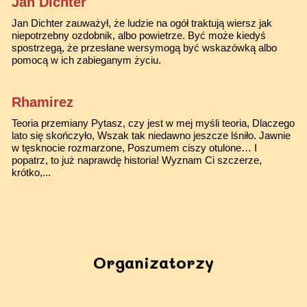
Jan Dichter
Jan Dichter zauważył, że ludzie na ogół traktują wiersz jak
niepotrzebny ozdobnik, albo powietrze. Być może kiedyś
spostrzegą, że przesłane wersymogą być wskazówką albo
pomocą w ich zabieganym życiu.
Rhamirez
Teoria przemiany Pytasz, czy jest w mej myśli teoria, Dlaczego
lato się skończyło, Wszak tak niedawno jeszcze lśniło. Jawnie
w tęsknocie rozmarzone, Poszumem ciszy otulone… I
popatrz, to już naprawdę historia! Wyznam Ci szczerze,
krótko,...
Organizatorzy