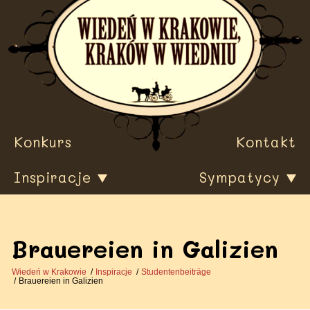
Przewiń
do
treści
Konkurs
Kontakt
Inspiracje
Sympatycy
Brauereien in Galizien
Wiedeń w Krakowie
Inspiracje
Studentenbeiträge
Brauereien in Galizien