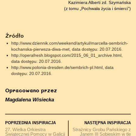
Kazimiera Alberti zd. Szymańska
(z tomu „Pochwała życia i śmierci”)
Źródło
http://www.dziennik.com/weekend/artykul/marcella-sembrich-
kochanska-pierwsza-diwa-met, data dostępu: 20.07.2016.
http://operafresh.blogspot.com/2015_06_01_archive.html,
data dostępu: 20.07.2016.
http://www.polonia-dresden.de/sembrich-pl.html, data
dostępu: 20.07.2016.
Opracowano przez
Magdalena Wisiecka
POPRZEDNIA INSPIRACJA
NASTĘPNA INSPIRACJA
27. Wielka Orkiestra
Strażnicy Grobu Pańskiego z
Świątecznej Pomocy w Galicji
Janem III Sobieskim w tle