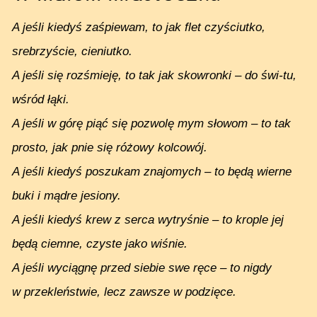
A jeśli kiedyś zaśpiewam, to jak flet czyściutko,
srebrzyście, cieniutko.
A jeśli się rozśmieję, to tak jak skowronki – do świ-tu,
wśród łąki.
A jeśli w górę piąć się pozwolę mym słowom – to tak
prosto, jak pnie się różowy kolcowój.
A jeśli kiedyś poszukam znajomych – to będą wierne
buki i mądre jesiony.
A jeśli kiedyś krew z serca wytryśnie – to krople jej
będą ciemne, czyste jako wiśnie.
A jeśli wyciągnę przed siebie swe ręce – to nigdy
w przekleństwie, lecz zawsze w podzięce.