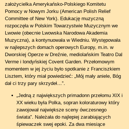
założycielka Amerykańsko-Polskiego Komitetu
Pomocy w Nowym Jorku (American Polish Relief
Committee of New York). Edukację muzyczną
rozpoczęła w Polskim Towarzystwie Muzycznym we
Lwowie (obecnie Lwowska Narodowa Akademia
Muzyczna), a kontynuowała w Wiedniu. Występowała
w najlepszych domach operowych Europy, m.in. w
Dworskiej Operze w Dreźnie, mediolańskim Teatro Dal
Verme i londyńskiej Covent Garden. Przełomowym
momentem w jej życiu było spotkanie z Franciszkiem
Lisztem, który miał powiedzieć: „Mój mały aniele, Bóg
dał ci trzy pary skrzydeł…”.
„Jedną z największych primadonn przełomu XIX i
XX wieku była Polka, sopran koloraturowy który
zawojował największe sceny ówczesnego
świata”. Należała do najlepiej zarabiających
śpiewaczek swej epoki. Za dwa miesiące