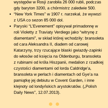
występów w Rosji zarobiła 26 000 rubli, podczas
gdy baryton 3200, a chórmistrz zaledwie 500.
“New York Times” w 1907 r. narzekał, że wywozi
z USA co sezon 85 000 dol.
Paryski “L’Evenement” opisywał primadonnę w
roli Violetty z Traviaty Verdiego jako “witrynę z
diamentami”, w skład której wchodziły: bransoleta
od cara Aleksandra II, diadem od carowej
Katarzyny, trzy rzucające blaski gwiazdy-zapinki
do włosów od księcia na Oldenburgu, bransoleta
z rubinami od króla Hiszpanii, medalion z rzadkiej
czystości diamentami od lorda Caldridge’a,
bransoleta w perłach i diamentach od Gye’a na
pamiątkę jej debiutu w Covent Garden, i inne
klejnoty od londyńskich arystokratów. („Polish
Daily News”, 12.07.2013).