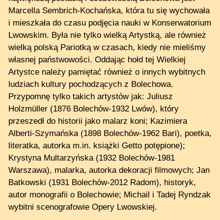
Marcella Sembrich-Kochańska, która tu się wychowała
i mieszkała do czasu podjęcia nauki w Konserwatorium
Lwowskim. Była nie tylko wielką Artystką, ale również
wielką polską Pariotką w czasach, kiedy nie mieliśmy
własnej państwowości. Oddając hołd tej Wielkiej
Artystce należy pamiętać również o innych wybitnych
ludziach kultury pochodzących z Bolechowa.
Przypomnę tylko takich artystów jak: Juliusz
Holzmüller (1876 Bolechów-1932 Lwów), który
przeszedł do historii jako malarz koni; Kazimiera
Alberti-Szymańska (1898 Bolechów-1962 Bari), poetka,
literatka, autorka m.in. książki Getto potępione);
Krystyna Multarzyńska (1932 Bolechów-1981
Warszawa), malarka, autorka dekoracji filmowych; Jan
Batkowski (1931 Bolechów-2012 Radom), historyk,
autor monografii o Bolechowie; Michail i Tadej Ryndzak
wybitni scenografowie Opery Lwowskiej.