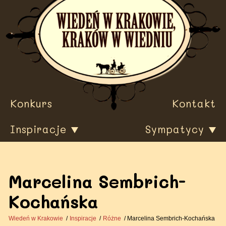
Przewiń
do
treści
Konkurs
Kontakt
Inspiracje
Sympatycy
Marcelina Sembrich-
Kochańska
Wiedeń w Krakowie
Inspiracje
Różne
Marcelina Sembrich-Kochańska