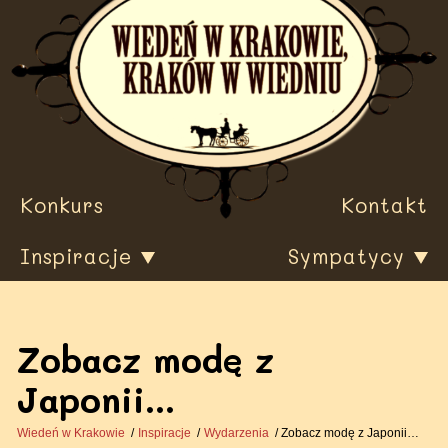
Przewiń
do
treści
Konkurs
Kontakt
Inspiracje
Sympatycy
Zobacz modę z
Japonii…
Wiedeń w Krakowie
Inspiracje
Wydarzenia
Zobacz modę z Japonii…