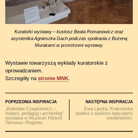
Kuratorki wystawy – kustosz Beata Romanowicz oraz
asystentka Agnieszka Gach podczas spotkania z Bożeną
Murakami w przestrzeni wystawy.
Wystawie towarzyszą wykłady kuratorskie z
oprowadzaniem.
Szczegóły na
stronie MNK
.
POPRZEDNIA INSPIRACJA
NASTĘPNA INSPIRACJA
„Bolesław Czapkiewicz –
Ewa Lipska. Krakowska
malarz, pedagog i archeolog”
poetka z ważkimi epizodami
wystawa w Muzeum Historii
wiedeńskimi.
Tarnowa i Regionu.