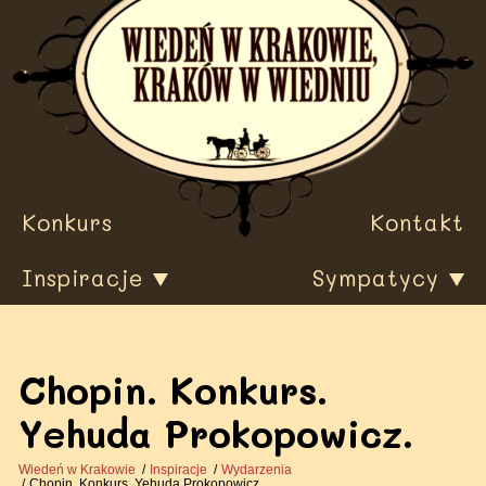
Przewiń
do
treści
Konkurs
Kontakt
Inspiracje
Sympatycy
Chopin. Konkurs.
Yehuda Prokopowicz.
Wiedeń w Krakowie
Inspiracje
Wydarzenia
Chopin. Konkurs. Yehuda Prokopowicz.